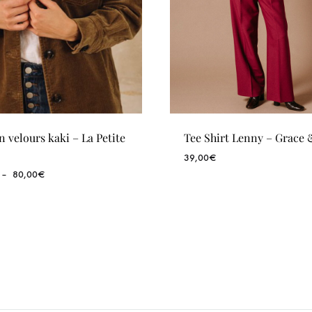
n velours kaki – La Petite
Tee Shirt Lenny – Grace 
39,00
€
Plage
–
80,00
€
de
prix :
69,00€
WISHLIST
à
80,00€