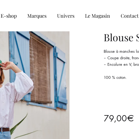
E-shop
Marques
Univers
Le Magasin
Contact
Blouse S
COLLECTION HOMME
Blouse à manches l
– Coupe droite, fron
– Encolure en V, bro
Tee-shirt
100 % coton.
Chemise
Sweat et Pull
Veste et blouson
79,00
€