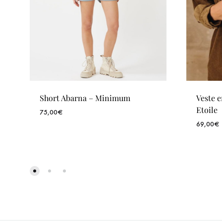
Short Abarna – Minimum
Veste e
Etoile
75,00
€
69,00
€
WISHLIST