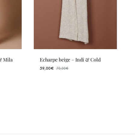
& Mila
Echarpe beige – Indi & Cold
59,00
€
70,00
€
WISHLIST
WISHLIST