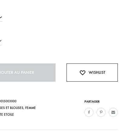
Bonnets
Echarpes et foulards
Chaussettes
Sacs
Casquette
JOUTER AU PANIER
WISHLIST
3015003000
PARTAGER
SES ET BLOUSES
,
FEMME
ITE ETOILE