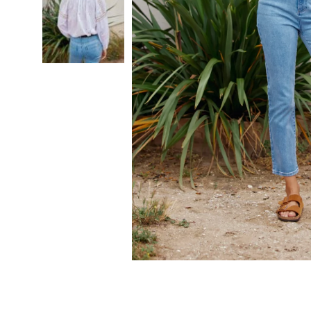
Combi et Combishort
Body
Jupe
Pantalon
Maillot de bain
Veste et blouson