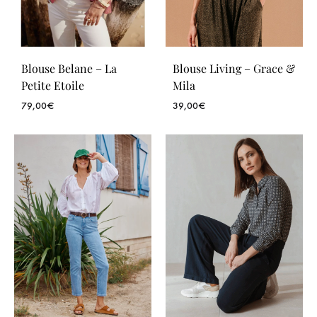
Blouse Belane – La
Blouse Living – Grace &
Petite Etoile
Mila
79,00
€
39,00
€