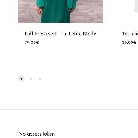
Pull Freya vert – La Petite Etoile
Tee-sh
79,00
€
36,00
€
WISHLIST
No access token