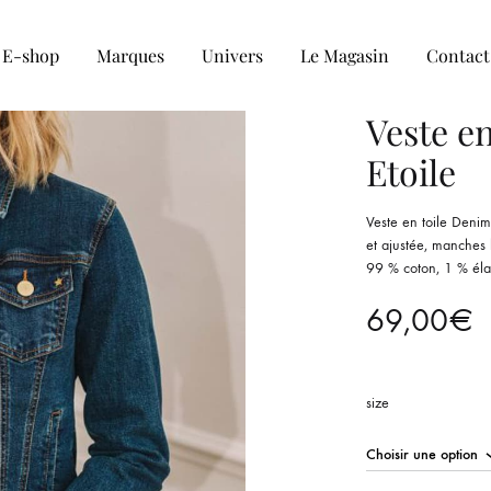
E-shop
Marques
Univers
Le Magasin
Contact
Veste en
Etoile
COLLECTION HOMME
Veste en toile Denim
Tee-shirt
et ajustée, manches 
99 % coton, 1 % éla
Chemise
69,00
€
Sweat et Pull
Veste et blouson
size