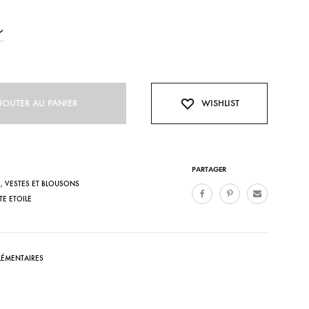
Bonnets
Echarpes et foulards
Chaussettes
JOUTER AU PANIER
Sacs
WISHLIST
Casquette
PARTAGER
E
,
VESTES ET BLOUSONS
ITE ETOILE
ÉMENTAIRES