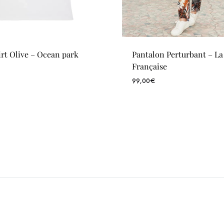
irt Olive – Ocean park
Pantalon Perturbant – La 
Française
99,00
€
WISHLIST