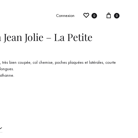
Wishlist
Panier
Connexion
0
0
 Jean Jolie – La Petite
ACCESSOIRES, BIJOUX, DÉCORATION
, très bien coupée, col chemise, poches plaquées et latérales, courte
Affiches
longues.
sthanne.
Bougies
Collier
Bracelet
Bague