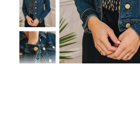
Combi et Combishort
Body
Jupe
Pantalon
Maillot de bain
Veste et blouson