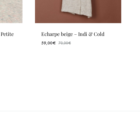
Petite
Echarpe beige – Indi & Cold
59,00
€
70,00
€
WISHLIST
WISHLIST