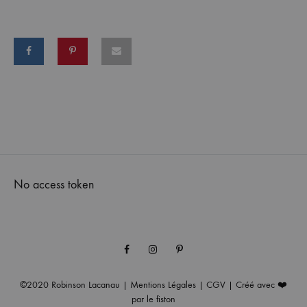
No access token
Facebook
Instagram
Pinterest
©2020
Robinson Lacanau
|
Mentions Légales
|
CGV
| Créé avec ❤️
par
le fiston