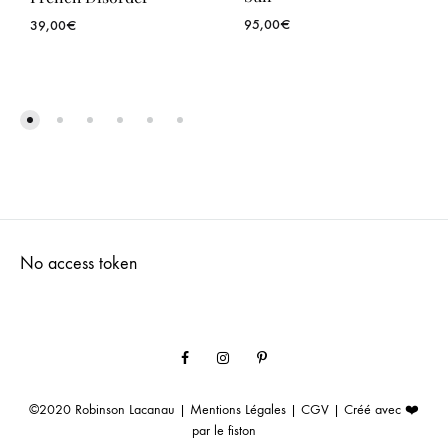
95,00
€
39,00
€
No access token
Facebook
Instagram
Pinterest
©2020
Robinson Lacanau
|
Mentions Légales
|
CGV
| Créé avec ❤️
par
le fiston