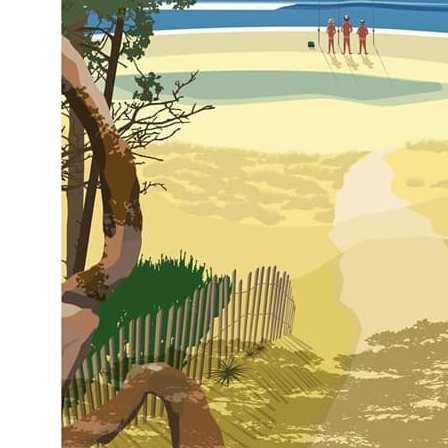
Combi et Combishort
Body
Jupe
Pantalon
Maillot de bain
Veste et blouson