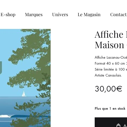
E-shop
Marques
Univers
Le Magasin
Contact
Affiche 
Maison
COLLECTION HOMME
Affiche Lacanau-Océ
Tee-shirt
Format 40 x 60 cm 
Série limitée à 100 
Chemise
Artiste Canaulais.
30,00
€
Sweat et Pull
Veste et blouson
Plus que 1 en stock
A