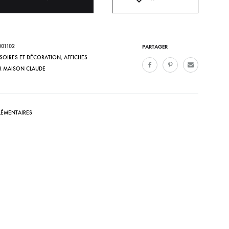
Bonnets
Echarpes et foulards
001102
PARTAGER
Chaussettes
SOIRES ET DÉCORATION
,
AFFICHES
ER MAISON CLAUDE
Sacs
Casquette
ÉMENTAIRES