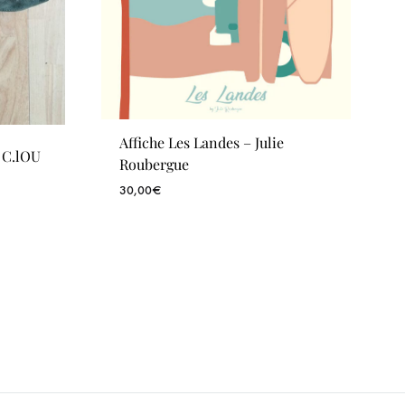
Affiche Les Landes – Julie
– C.lOU
Roubergue
30,00
€
WISHLIST
WISHLIST