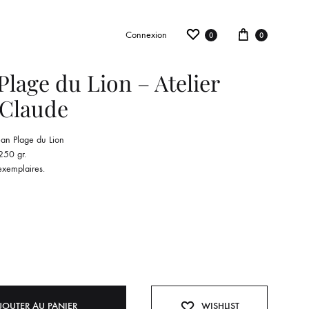
Wishlist
Panier
Connexion
0
0
Plage du Lion – Atelier
 Claude
ACCESSOIRES, BIJOUX, DÉCORATION
an Plage du Lion
Affiches
250 gr.
exemplaires.
Bougies
Collier
Bracelet
Bague
JOUTER AU PANIER
WISHLIST